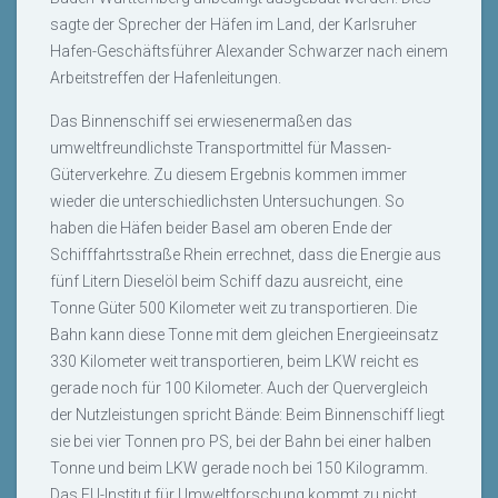
sagte der Sprecher der Häfen im Land, der Karlsruher
Hafen-Geschäftsführer Alexander Schwarzer nach einem
Arbeitstreffen der Hafenleitungen.
Das Binnenschiff sei erwiesenermaßen das
umweltfreundlichste Transportmittel für Massen-
Güterverkehre. Zu diesem Ergebnis kommen immer
wieder die unterschiedlichsten Untersuchungen. So
haben die Häfen beider Basel am oberen Ende der
Schifffahrtsstraße Rhein errechnet, dass die Energie aus
fünf Litern Dieselöl beim Schiff dazu ausreicht, eine
Tonne Güter 500 Kilometer weit zu transportieren. Die
Bahn kann diese Tonne mit dem gleichen Energieeinsatz
330 Kilometer weit transportieren, beim LKW reicht es
gerade noch für 100 Kilometer. Auch der Quervergleich
der Nutzleistungen spricht Bände: Beim Binnenschiff liegt
sie bei vier Tonnen pro PS, bei der Bahn bei einer halben
Tonne und beim LKW gerade noch bei 150 Kilogramm.
Das EU-Institut für Umweltforschung kommt zu nicht